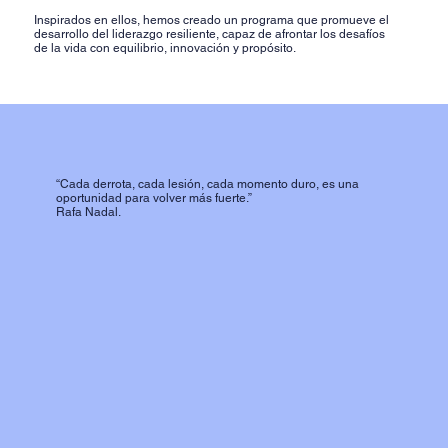
Inspirados en ellos, hemos creado un programa que promueve el
desarrollo del liderazgo resiliente, capaz de afrontar los desafíos
de la vida con equilibrio, innovación y propósito.
“Cada derrota, cada lesión, cada momento duro, es una
oportunidad para volver más fuerte.”
Rafa Nadal.