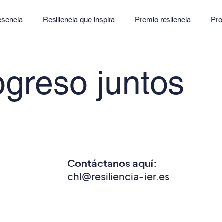
esencia
Resiliencia que inspira
Premio resilencia
Pr
greso juntos
Contáctanos aquí:
chl@resiliencia-ier.es