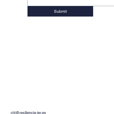
Submit
chl@resiliencia-ier.es